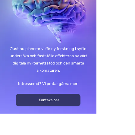
Just nu planerar vi för ny forskning i syfte
undersöka och fastställa effekterna av vårt
digitala nykterhetsstöd och den smarta
alkomätaren.
Intresserad? Vi pratar gärna mer!
Kontaka oss