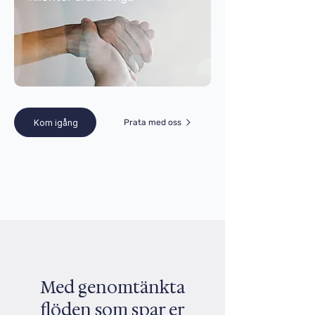
Kom igång
Prata med oss
Med genomtänkta
flöden som spar er