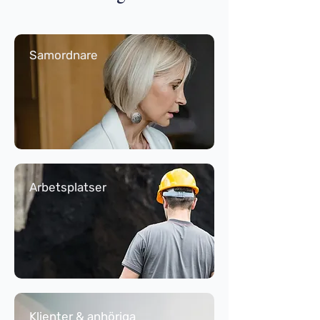
Samordnare
Arbetsplatser
Klienter & anhöriga